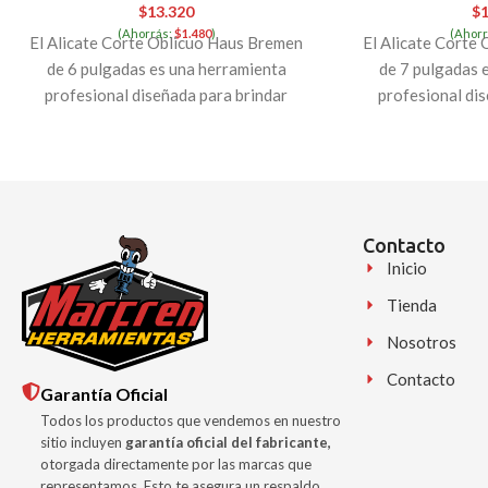
$
13.320
$
1
(Ahorrás:
$
1.480
)
(Ahorr
El Alicate Corte Oblicuo Haus Bremen
El Alicate Corte
de 6 pulgadas es una herramienta
de 7 pulgadas 
profesional diseñada para brindar
profesional di
precisión y eficiencia en
precisión 
Contacto
Inicio
Tienda
Nosotros
Contacto
Garantía Oficial
Todos los productos que vendemos en nuestro
sitio incluyen
garantía oficial del fabricante,
otorgada directamente por las marcas que
representamos. Esto te asegura un respaldo