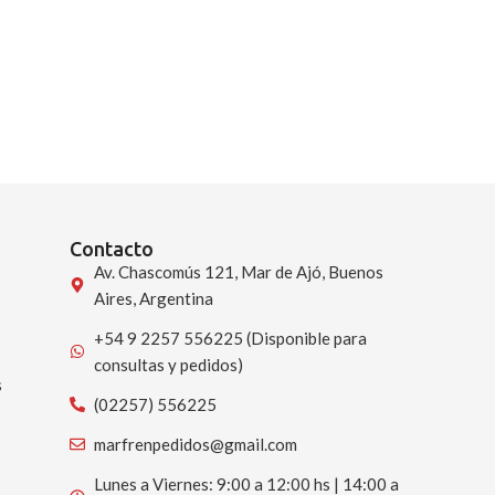
10% Off
con T
(A
5 m x 19 mm Us
ergonométrico
usuario. permi
Contacto
Av. Chascomús 121, Mar de Ajó, Buenos
Aires, Argentina
+54 9 2257 556225 (Disponible para
consultas y pedidos)
s
(02257) 556225
marfrenpedidos@gmail.com
Lunes a Viernes: 9:00 a 12:00 hs | 14:00 a