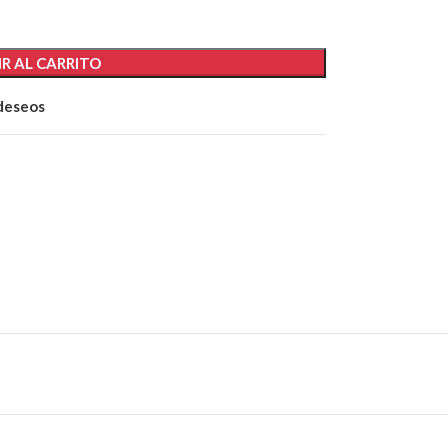
R AL CARRITO
 deseos