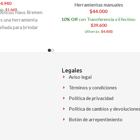
4.940
Herramientas manuales
ás:
$
1.660
)
$
44.000
 Oblicuo Haus Bremen
10% Off
con Transferencia o Efectivo:
es una herramienta
$
39.600
señada para brindar
(Ahorrás:
$
4.400
)
y eficiencia en
Legales
Aviso legal
Términos y condiciones
Política de privacidad
Politica de cambios y devolucione
Botón de arrepentimiento