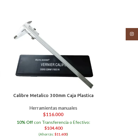
Insta
Calibre Metalico 300mm Caja Plastica
Herramientas manuales
CINTA MET
$
116.000
10% Off
con Transferencia o Efectivo:
N
Herram
$
104.400
(Ahorrás:
$
11.600
)