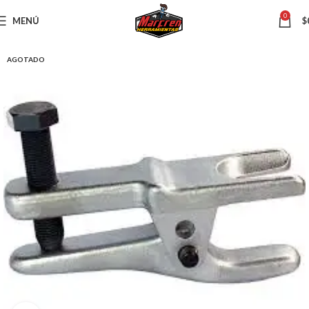
0
MENÚ
$
AGOTADO