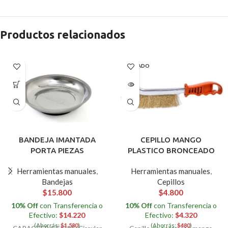
Productos relacionados
AGOTADO
BANDEJA IMANTADA
CEPILLO MANGO
PORTA PIEZAS
PLASTICO BRONCEADO
Herramientas manuales
,
Herramientas manuales
,
Bandejas
Cepillos
$
15.800
$
4.800
10% Off
con Transferencia o
10% Off
con Transferencia o
Efectivo:
$
14.220
Efectivo:
$
4.320
(Ahorrás:
$
1.580
)
(Ahorrás:
$
480
)