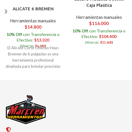
Caja Plastica
ALICATE 6 BREMEN
Herramientas manuales
Herramientas manuales
$
116.000
$
14.800
10% Off
con Transferencia o
10% Off
con Transferencia o
Efectivo:
$
104.400
Efectivo:
$
13.320
(Ahorrás:
$
11.600
)
(Ahorrás:
$
1.480
)
El Alicate Corte Oblicuo Haus
Bremen de 6 pulgadas es una
herramienta profesional
diseñada para brindar precisión
y eficiencia en