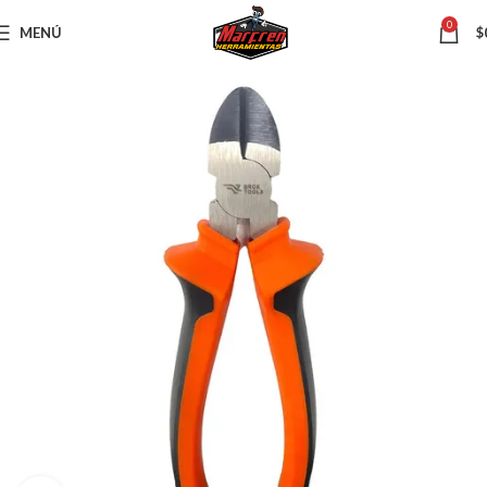
0
MENÚ
$