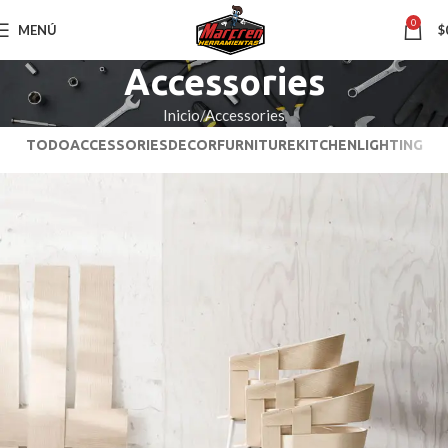
0
MENÚ
$
Accessories
Inicio
Accessories
TODO
ACCESSORIES
DECOR
FURNITURE
KITCHEN
LIGHTING