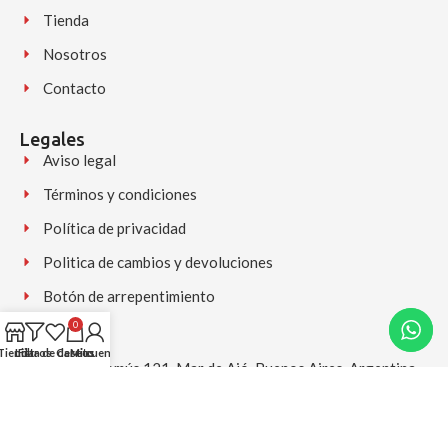
Tienda
Nosotros
Contacto
Legales
Aviso legal
Términos y condiciones
Política de privacidad
Politica de cambios y devoluciones
Botón de arrepentimiento
0
Contacto
Tienda
Lista de deseos
Filtros
Carrito
Mi cuenta
Av. Chascomús 121, Mar de Ajó, Buenos Aires, Argentina
+54 9 2257 556225 (Disponible para consultas y pedidos)
(02257) 556225