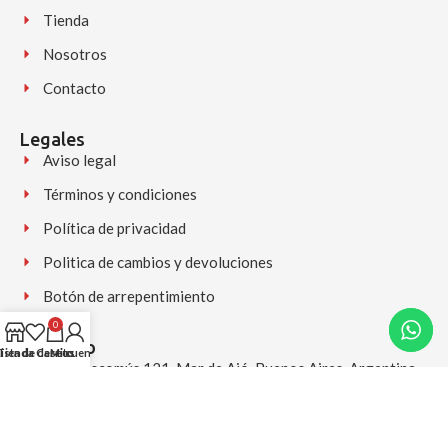
Tienda
Nosotros
Contacto
Legales
Aviso legal
Términos y condiciones
Política de privacidad
Politica de cambios y devoluciones
Botón de arrepentimiento
0
Contacto
Lista de deseos
Tienda
Carrito
Mi cuenta
Av. Chascomús 121, Mar de Ajó, Buenos Aires, Argentina
+54 9 2257 556225 (Disponible para consultas y pedidos)
(02257) 556225