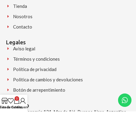
Tienda
Nosotros
Contacto
Legales
Aviso legal
Términos y condiciones
Política de privacidad
Politica de cambios y devoluciones
Botón de arrepentimiento
0
Contacto
Lista de deseos
Tienda
Carrito
Mi cuenta
Av. Chascomús 121, Mar de Ajó, Buenos Aires, Argentina
+54 9 2257 556225 (Disponible para consultas y pedidos)
(02257) 556225