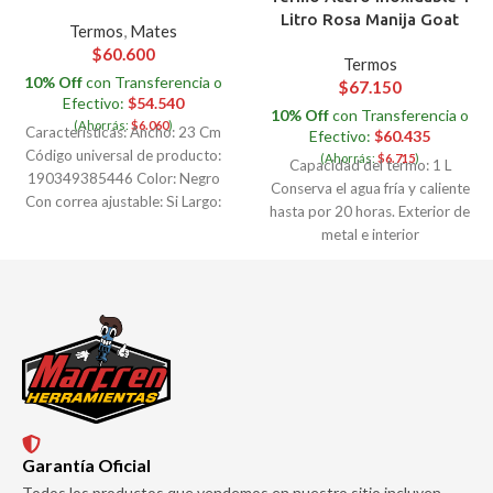
Litro Rosa Manija Goat
Termos
,
Mates
$
60.600
Termos
10% Off
con Transferencia o
$
67.150
Efectivo:
$
54.540
10% Off
con Transferencia o
(Ahorrás:
$
6.060
)
Características: Ancho: 23 Cm
Efectivo:
$
60.435
Código universal de producto:
(Ahorrás:
$
6.715
)
Capacidad del termo: 1 L
190349385446 Color: Negro
Conserva el agua fría y caliente
Con correa ajustable: Si Largo:
hasta por 20 horas. Exterior de
38 Cm Marca: Crossmaster
metal e interior
Garantía Oficial
Todos los productos que vendemos en nuestro sitio incluyen