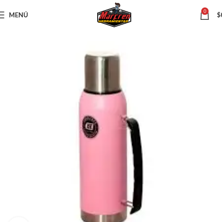
0
MENÚ
$