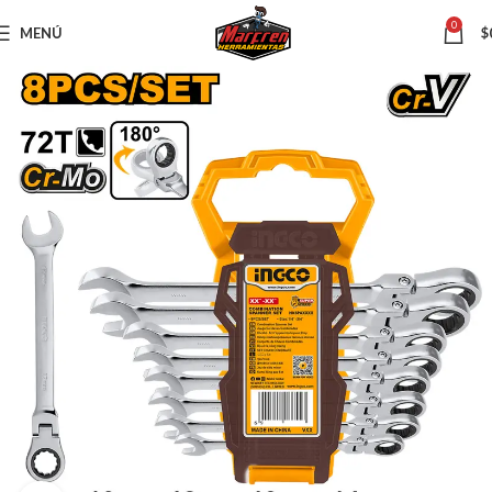
0
MENÚ
$