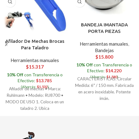
BANDEJA IMANTADA
PORTA PIEZAS
Afilador De Mechas Brocas
Herramientas manuales
,
Para Taladro
Bandejas
$
15.800
Herramientas manuales
10% Off
con Transferencia o
$
15.317
Efectivo:
$
14.220
10% Off
con Transferencia o
(Ahorrás:
$
1.580
)
CARACTERISTICAS: Circular
Efectivo:
$
13.785
Medida: 6″ / 150 mm. Fabricada
(Ahorrás:
$
1.532
)
Afilador de mechas • Marca:
en acero inoxidable. Potente
Ruhlmann • Modelo: RU8700 •
imán.
MODO DE USO 1. Coloca en un
taladro 2. Ubica