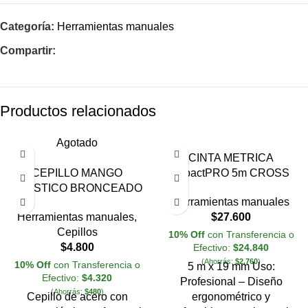
Categoría:
Herramientas manuales
Compartir:
Productos relacionados
Agotado
CINTA METRICA
CEPILLO MANGO
ImpactPRO 5m CROSS
PLASTICO BRONCEADO
Herramientas manuales
Herramientas manuales
,
$
27.600
Cepillos
10% Off
con Transferencia o
$
4.800
Efectivo:
$
24.840
(Ahorrás:
$
2.760
)
10% Off
con Transferencia o
5 m x 19 mm Uso:
Efectivo:
$
4.320
Profesional – Diseño
(Ahorrás:
$
480
)
Cepillo de acero con
ergonométrico y