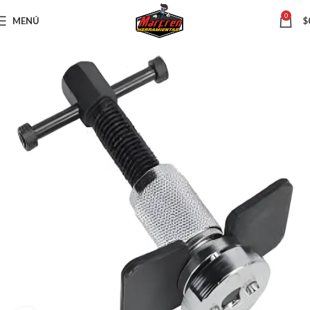
0
MENÚ
$