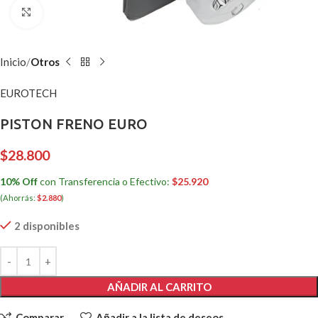
Clic para ampliar
Inicio
Otros
EUROTECH
PISTON FRENO EURO
$
28.800
10% Off
con Transferencia o Efectivo:
$
25.920
(Ahorrás:
$
2.880
)
2 disponibles
AÑADIR AL CARRITO
Comparar
Añadir a la lista de deseos