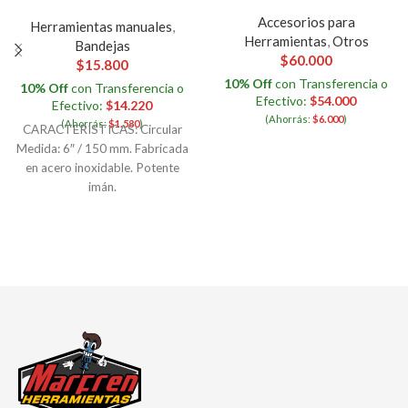
Accesorios para
Herramientas manuales
,
Herramientas
,
Otros
Bandejas
$
60.000
$
15.800
10% Off
con Transferencia o
10% Off
con Transferencia o
Efectivo:
$
54.000
Efectivo:
$
14.220
(Ahorrás:
$
6.000
)
(Ahorrás:
$
1.580
)
CARACTERISTICAS: Circular
Medida: 6″ / 150 mm. Fabricada
en acero inoxidable. Potente
imán.