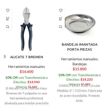
BANDEJA IMANTADA
PORTA PIEZAS
ALICATE 7 BREMEN
Herramientas manuales
,
Bandejas
Herramientas manuales
$
15.800
$
16.600
10% Off
con Transferencia o
10% Off
con Transferencia o
Efectivo:
$
14.220
Efectivo:
$
14.940
(Ahorrás:
$
1.580
)
CARACTERISTICAS: Circular
(Ahorrás:
$
1.660
)
El Alicate Corte Oblicuo Haus
Medida: 6″ / 150 mm. Fabricada
Bremen de 7 pulgadas es una
en acero inoxidable. Potente
herramienta profesional
imán.
diseñada para brindar precisión