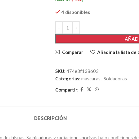
4 disponibles
AÑADI
Comparar
Añadir a la lista de
SKU:
474e3f138603
Categorías:
mascaras
,
Soldadoras
Compartir:
DESCRIPCIÓN
o de chispas. Salpicaduras y radiaciones nocivas bajo condiciones 