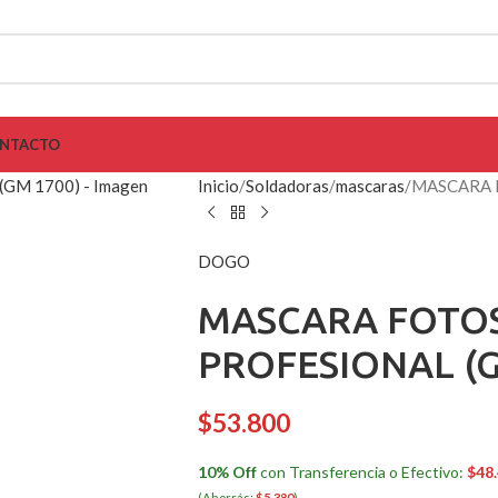
NTACTO
Inicio
Soldadoras
mascaras
MASCARA 
DOGO
MASCARA FOTOS
PROFESIONAL (G
$
53.800
10% Off
con Transferencia o Efectivo:
$
48
(Ahorrás:
$
5.380
)