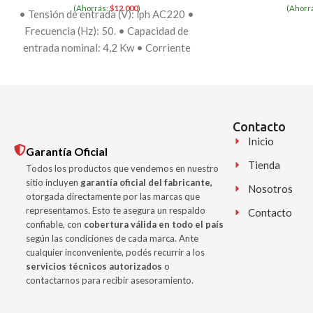
(Ahorrás:
$
12.000
)
(Ahorr
• Tensión de entrada (V): lph AC220 •
Frecuencia (Hz): 50. • Capacidad de
entrada nominal: 4,2 Kw • Corriente
Contacto
Inicio
Garantía Oficial
Tienda
Todos los productos que vendemos en nuestro
sitio incluyen
garantía oficial del fabricante,
Nosotros
otorgada directamente por las marcas que
representamos. Esto te asegura un respaldo
Contacto
confiable, con
cobertura válida en todo el país
según las condiciones de cada marca. Ante
cualquier inconveniente, podés recurrir a los
servicios técnicos autorizados
o
contactarnos para recibir asesoramiento.