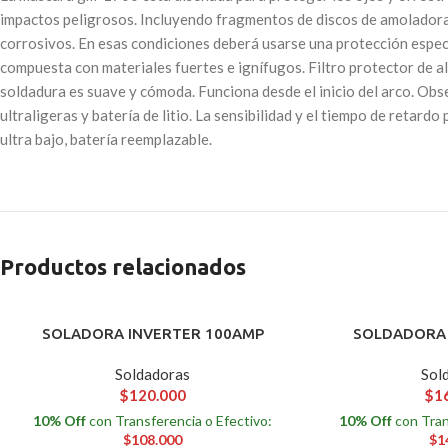
impactos peligrosos. Incluyendo fragmentos de discos de amoladora
corrosivos. En esas condiciones deberá usarse una protección especi
compuesta con materiales fuertes e ignífugos. Filtro protector de al
soldadura es suave y cómoda. Funciona desde el inicio del arco. Ob
ultraligeras y batería de litio. La sensibilidad y el tiempo de reta
ultra bajo, batería reemplazable.
Productos relacionados
SOLADORA INVERTER 100AMP
SOLDADORA 
Soldadoras
Sol
$
120.000
$
1
10% Off
con Transferencia o Efectivo:
10% Off
con Tran
$
108.000
$
1