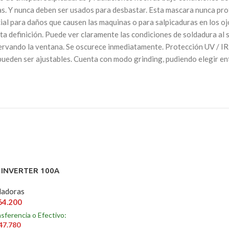
s. Y nunca deben ser usados para desbastar. Esta mascara nunca pro
al para daños que causen las maquinas o para salpicaduras en los ojo
ta definición. Puede ver claramente las condiciones de soldadura al s
servando la ventana. Se oscurece inmediatamente. Protección UV / I
rdo pueden ser ajustables. Cuenta con modo grinding, pudiendo elegir
INVERTER 100A
dadoras
64.200
sferencia o Efectivo:
47.780