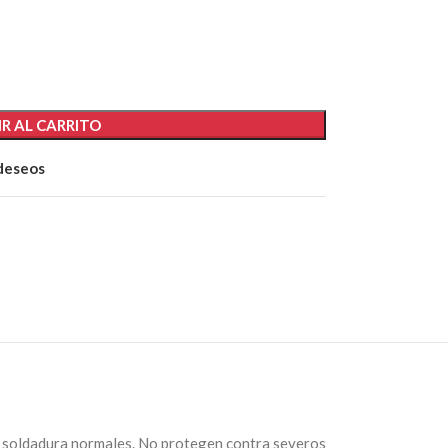
R AL CARRITO
 deseos
de soldadura normales. No protegen contra severos