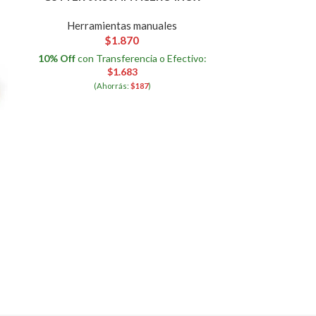
Herramientas manuales
$
1.870
Herram
10% Off
con Transferencia o Efectivo:
$
1.683
10% Off
con T
(Ahorrás:
$
187
)
(