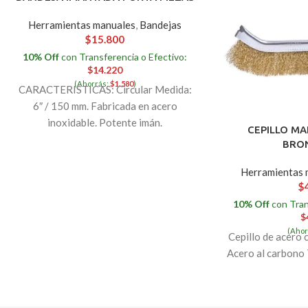
Herramientas manuales
,
Bandejas
$
15.800
10% Off
con Transferencia o Efectivo:
$
14.220
(Ahorrás:
$
1.580
)
CARACTERISTICAS: Circular Medida:
6″ / 150 mm. Fabricada en acero
inoxidable. Potente imán.
CEPILLO M
BRO
Herramientas 
$
10% Off
con Tran
$
(Ahor
Cepillo de acero 
Acero al carbono