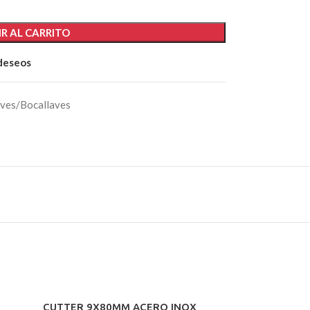
R AL CARRITO
 deseos
aves/Bocallaves
CUTTER 9X80MM ACERO INOX
ESCUADRA M