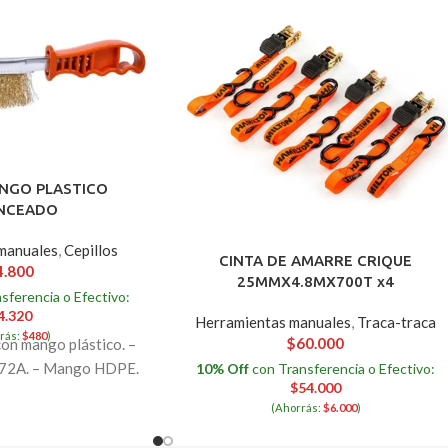
ANGO PLASTICO
NCEADO
manuales
,
Cepillos
CINTA DE AMARRE CRIQUE
4.800
25MMX4.8MX700T x4
sferencia o Efectivo:
4.320
Herramientas manuales
,
Traca-traca
rás:
$
480
)
$
60.000
con mango plástico. –
 72A. – Mango HDPE.
10% Off
con Transferencia o Efectivo:
$
54.000
(Ahorrás:
$
6.000
)