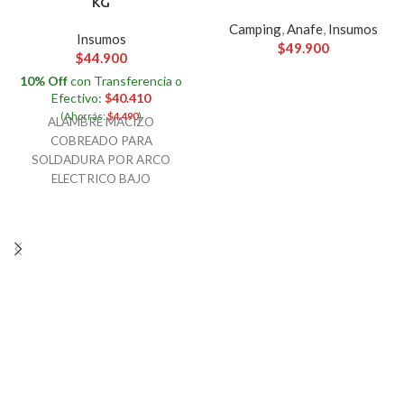
KG
Camping
,
Anafe
,
Insumos
Insumos
$
49.900
$
44.900
10% Off
con Transferencia o
Efectivo:
$
40.410
(Ahorrás:
$
4.490
)
ALAMBRE MACIZO
COBREADO PARA
SOLDADURA POR ARCO
ELECTRICO BAJO
PROTECCION GASEOSA EN
PROCESO MAG. ESTE
PRODUCTO POSEE
EXCELENTES PROPIEDADES
MECANICAS