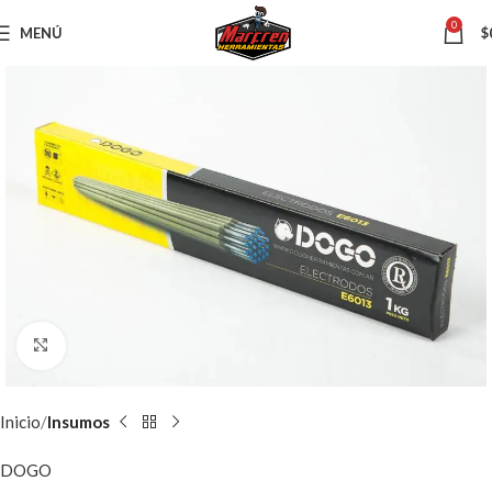
0
MENÚ
$
Clic para ampliar
Inicio
Insumos
DOGO