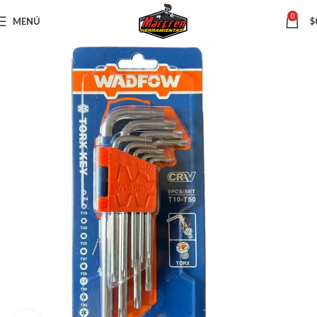
0
MENÚ
$