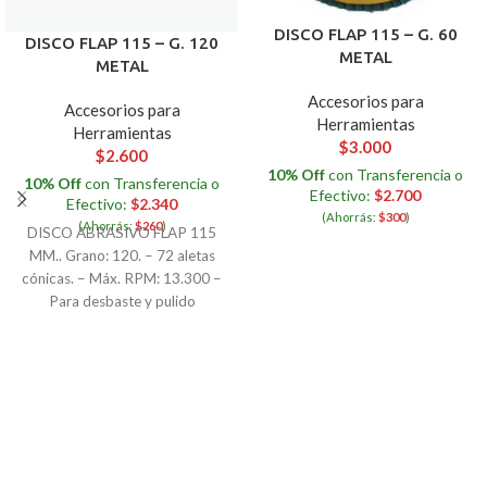
DISCO FLAP 115 – G. 60
DISCO FLAP 115 – G. 120
METAL
METAL
Accesorios para
Accesorios para
Herramientas
Herramientas
$
3.000
$
2.600
10% Off
con Transferencia o
10% Off
con Transferencia o
Efectivo:
$
2.700
Efectivo:
$
2.340
(Ahorrás:
$
300
)
(Ahorrás:
$
260
)
DISCO ABRASIVO FLAP 115
MM.. Grano: 120. – 72 aletas
cónicas. – Máx. RPM: 13.300 –
Para desbaste y pulido