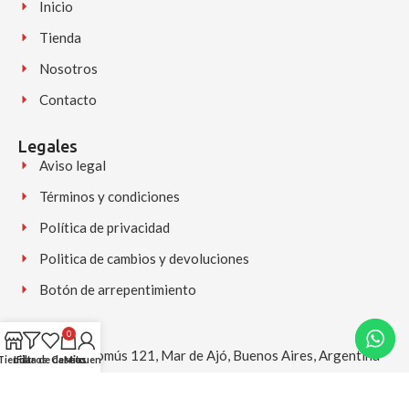
Inicio
Tienda
Nosotros
Contacto
Legales
Aviso legal
Términos y condiciones
Política de privacidad
Politica de cambios y devoluciones
Botón de arrepentimiento
Contacto
0
Av. Chascomús 121, Mar de Ajó, Buenos Aires, Argentina
Tienda
Lista de deseos
Filtros
Carrito
Mi cuenta
+54 9 2257 556225 (Disponible para consultas y pedidos)