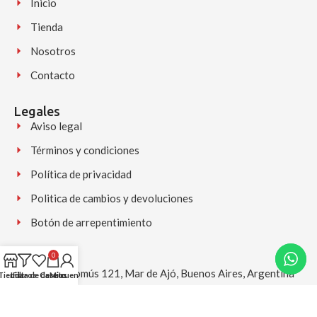
Inicio
Tienda
Nosotros
Contacto
Legales
Aviso legal
Términos y condiciones
Política de privacidad
Politica de cambios y devoluciones
Botón de arrepentimiento
0
Contacto
Av. Chascomús 121, Mar de Ajó, Buenos Aires, Argentina
Tienda
Lista de deseos
Filtros
Carrito
Mi cuenta
+54 9 2257 556225 (Disponible para consultas y pedidos)