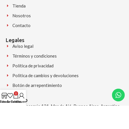
Tienda
Nosotros
Contacto
Legales
Aviso legal
Términos y condiciones
Política de privacidad
Politica de cambios y devoluciones
Botón de arrepentimiento
0
Contacto
Lista de deseos
Tienda
Carrito
Mi cuenta
Av. Chascomús 121, Mar de Ajó, Buenos Aires, Argentina
+54 9 2257 556225 (Disponible para consultas y pedidos)
(02257) 556225