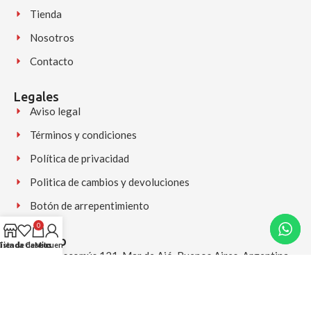
Tienda
Nosotros
Contacto
Legales
Aviso legal
Términos y condiciones
Política de privacidad
Politica de cambios y devoluciones
Botón de arrepentimiento
0
Contacto
Lista de deseos
Tienda
Carrito
Mi cuenta
Av. Chascomús 121, Mar de Ajó, Buenos Aires, Argentina
+54 9 2257 556225 (Disponible para consultas y pedidos)
(02257) 556225